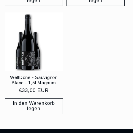
legen
legen
WellDone - Sauvignon
Blanc - 1,5l Magnum
Normaler
€33,00 EUR
Preis
In den Warenkorb
legen