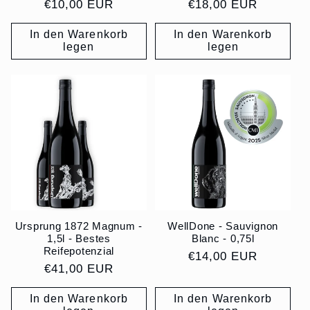
Normaler
€10,00 EUR
Normaler
€18,00 EUR
Preis
Preis
In den Warenkorb
In den Warenkorb
legen
legen
Ursprung 1872 Magnum -
WellDone - Sauvignon
1,5l - Bestes
Blanc - 0,75l
Reifepotenzial
Normaler
€14,00 EUR
Normaler
€41,00 EUR
Preis
Preis
In den Warenkorb
In den Warenkorb