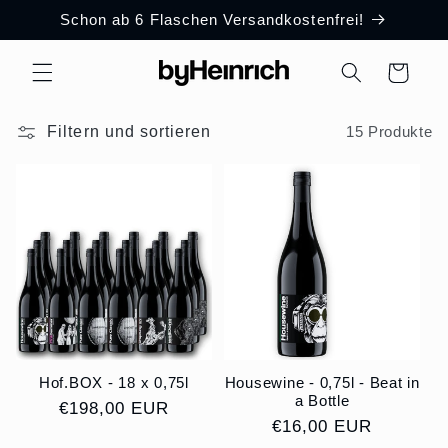
Direkt
Schon ab 6 Flaschen Versandkostenfrei!
zum
Inhalt
Warenkorb
Filtern und sortieren
15 Produkte
Hof.BOX - 18 x 0,75l
Housewine - 0,75l - Beat in
a Bottle
Normaler
€198,00 EUR
Normaler
€16,00 EUR
Preis