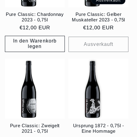
Ausverkauft
Pure Classic: Chardonnay
Pure Classic: Gelber
2023 - 0,75l
Muskateller 2023 - 0,75l
Normaler
€12,00 EUR
Normaler
€12,00 EUR
Preis
Preis
In den Warenkorb
Ausverkauft
legen
Pure Classic: Zweigelt
Ursprung 1872 - 0,75l -
2021 - 0,75l
Eine Hommage