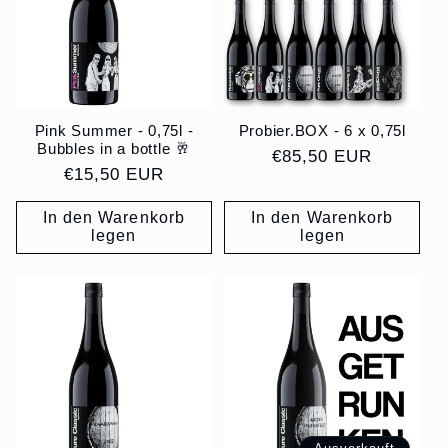
Pink Summer - 0,75l -
Probier.BOX - 6 x 0,75l
Bubbles in a bottle 🥂
Normaler
€85,50 EUR
Normaler
€15,50 EUR
Preis
Preis
In den Warenkorb
In den Warenkorb
legen
legen