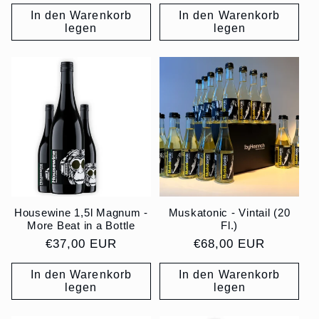
Preis
In den Warenkorb
In den Warenkorb
legen
legen
Housewine 1,5l Magnum -
Muskatonic - Vintail (20
More Beat in a Bottle
Fl.)
Normaler
€37,00 EUR
Normaler
€68,00 EUR
Preis
Preis
In den Warenkorb
In den Warenkorb
legen
legen